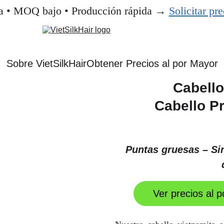
ca • MOQ bajo • Producción rápida 
→ 
Solicitar pr
Sobre VietSilkHair
Obtener Precios al por Mayor
Cabello
Cabello P
Puntas gruesas – Si
Ver precios al 