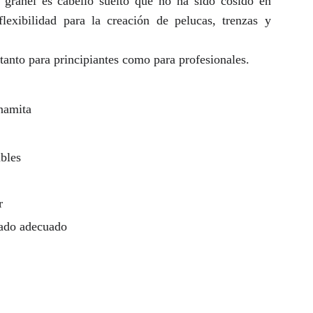
 granel es cabello suelto que no ha sido cosido en
lexibilidad para la creación de pelucas, trenzas y
r tanto para principiantes como para profesionales.
namita
bles
r
dado adecuado