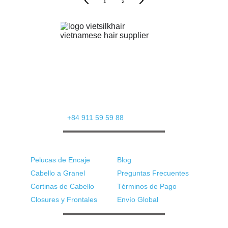
1
2
Proveedor de Cabello Vietnamita | Pelucas y
Extensiones al por Mayor
Calle Le Quang Dao 92, Distrito de Tu Son,
Provincia de Bac Ninh, Vietnam
Whatsapp: 
+84 911 59 59 88
Productos
Soporte
Pelucas de Encaje
Blog
Cabello a Granel
Preguntas Frecuentes
Cortinas de Cabello
Términos de Pago
Closures y Frontales
Envío Global