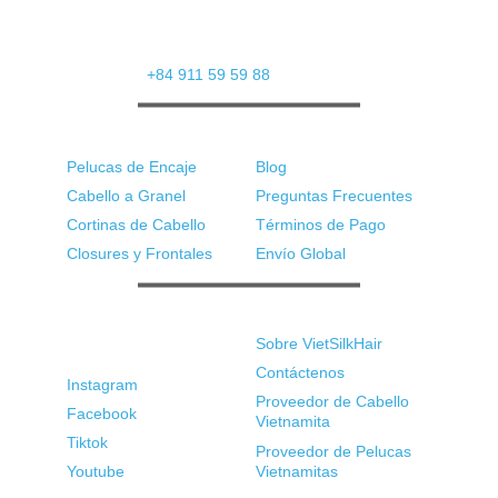
Calle Le Quang Dao 92, Distrito de Tu Son,
Provincia de Bac Ninh, Vietnam
Whatsapp: 
+84 911 59 59 88
Productos
Soporte
Pelucas de Encaje
Blog
Cabello a Granel
Preguntas Frecuentes
Cortinas de Cabello
Términos de Pago
Closures y Frontales
Envío Global
Redes Sociales
Enlaces Rápidos
Sobre VietSilkHair
Contáctenos
Instagram
Proveedor de Cabello 
Facebook
Vietnamita
Tiktok
Proveedor de Pelucas 
Youtube
Vietnamitas