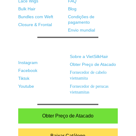
Lace Wigs
FAQ
Bulk Hair
Blog
Bundles com Weft
Condições de 
pagamento
Closure & Frontal
Envio mundial
Redes sociais
Links rápidos
Sobre a VietSilkHair
Instagram
Obter Preço de Atacado
Facebook
Fornecedor de cabelo 
Tiktok
vietnamita
Youtube
Fornecedor de perucas 
vietnamitas
Obter Preço de Atacado
Baixar Catálogo