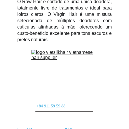
O Raw Hair é cortado de uma única doadora,
totalmente livre de tratamentos e ideal para
loiros claros. O Virgin Hair é uma mistura
selecionada de múltiplos doadores com
cutículas alinhadas à mão, oferecendo um
custo-benefício excelente para tons escuros e
pretos naturais.
Fornecedor de Cabelo Humano do Vietnã | 
Perucas & Extensões de Cabelo no Atacado
Província de Bac Ninh, Vietnã – Nº 92, Rua Le Quang 
Dao, Bairro Tu Son
WhatsApp: 
+84 911 59 59 88
Produtos
Suporte